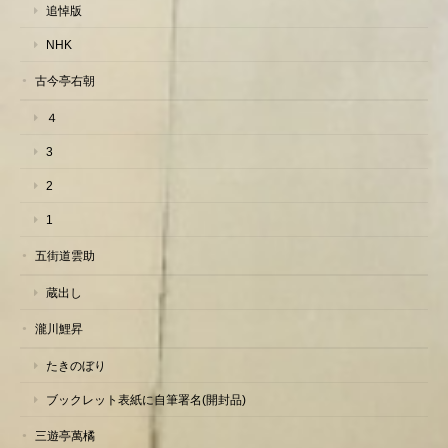
追悼版
NHK
古今亭右朝
４
3
2
1
五街道雲助
蔵出し
瀧川鯉昇
たきのぼり
ブックレット表紙に自筆署名(開封品)
三遊亭萬橘