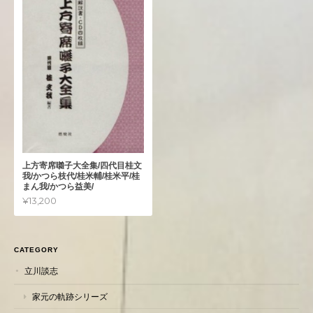
上方寄席囃子大全集/四代目桂文
我/かつら枝代/桂米輔/桂米平/桂
まん我/かつら益美/
¥13,200
CATEGORY
立川談志
家元の軌跡シリーズ