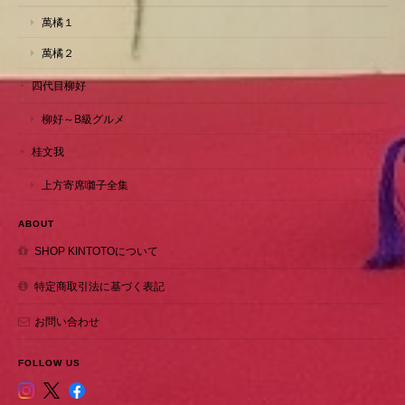
萬橘１
萬橘２
四代目柳好
柳好～B級グルメ
桂文我
上方寄席囃子全集
ABOUT
SHOP KINTOTOについて
特定商取引法に基づく表記
お問い合わせ
FOLLOW US