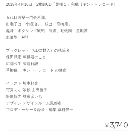
2019年4月10日 2枚組CD「萬橘１」完成（キントトレコード）
五代目圓樂一門会所属。
出囃子は「小鍛冶」、紋は「高崎扇」
趣味 ボクシング観戦、読書、動物園、魚鑑賞
血液型 A型
ブックレット（CDに封入）の執筆者
保田武宏 萬橘君のこと
広瀬和生 演題解説
草柳俊一 キントトレコード の使命
イラスト 坂本頼光
写真 小川竣毅 山田雅子
撮影協力 林家彦いち
デザイン デザインルーム風都市
プロデューサー＆録音・編集 草柳俊一
3,740
¥