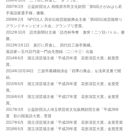
2006年10月 二ツ目に昇進し、 きつつき。
2007年3月 公益財団法人 相模原市民文化財団「第6回さがみはら若
手落語家選手権」優勝。
2009年2月 NPO法人 四谷伝統芸能振興会主催「第6回伝統芸能祭り
グランドチャンピオン大会」グランプリ受賞。
2012年10月 読売新聞社主催「読売杯争奪 激突！二ツ目バトル」優
勝。
2013年3月1日 真打に昇進し、四代目三遊亭萬橘。
落語家―五代目円楽一門会生態録〈二〇十三〉出版
2014年6月 国立演芸場主催「平成25年度 花形演芸大賞」銀賞受
賞。
2014年10月04日 三遊亭萬橘独演会「四季の萬会」を浅草見番で開
始。
2015年6月 国立演芸場主催「平成26年度 花形演芸大賞」金賞受
賞。
2016年6月 国立演芸場主催「平成27年度 花形演芸大賞」金賞受
賞。
2017年3月 公益財団法人埼玉県芸術文化振興財団主催「平成28年
度 彩の国落語大賞」受賞
2017年6月 国立演芸場主催「平成28年度 花形演芸大賞」金賞受賞
2018年6月 国立演芸場主催「平成29年度 花形演芸大賞」金賞受賞