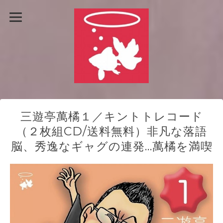
三遊亭萬橘１／キントトレコード
（２枚組CD/送料無料）非凡な落語
脳、秀逸なギャグの連発…萬橘を満喫