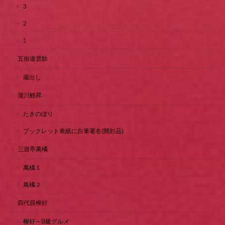
3
2
1
五街道雲助
蔵出し
瀧川鯉昇
たきのぼり
ブックレット表紙に自筆署名(開封品)
三遊亭萬橘
萬橘１
萬橘２
四代目柳好
柳好～B級グルメ