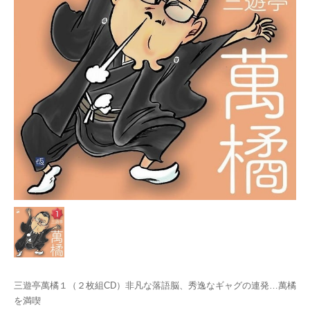
三遊亭萬橘１（２枚組CD）非凡な落語脳、秀逸なギャグの連発…萬橘
を満喫