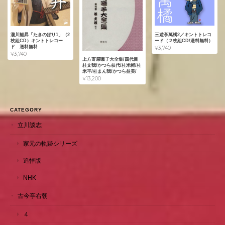
瀧川鯉昇「たきのぼり1」（2
三遊亭萬橘2／キントトレコ
枚組CD）キントトレコー
ード（２枚組CD/送料無料）
ド 送料無料
¥3,740
¥3,740
上方寄席囃子大全集/四代目
桂文我/かつら枝代/桂米輔/桂
米平/桂まん我/かつら益美/
¥13,200
CATEGORY
立川談志
家元の軌跡シリーズ
追悼版
NHK
古今亭右朝
４