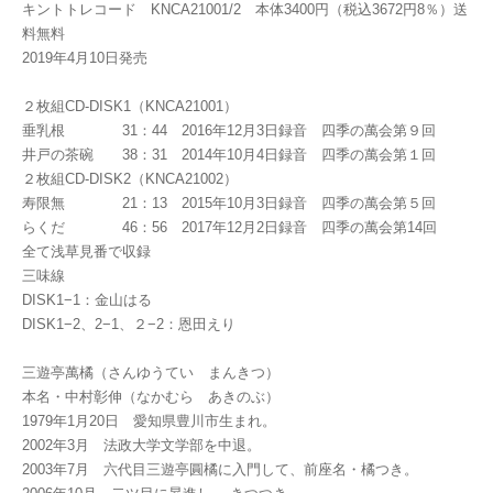
キントトレコード KNCA21001/2 本体3400円（税込3672円8％）送
料無料
2019年4月10日発売
２枚組CD-DISK1（KNCA21001）
垂乳根 31：44 2016年12月3日録音 四季の萬会第９回
井戸の茶碗 38：31 2014年10月4日録音 四季の萬会第１回
２枚組CD-DISK2（KNCA21002）
寿限無 21：13 2015年10月3日録音 四季の萬会第５回
らくだ 46：56 2017年12月2日録音 四季の萬会第14回
全て浅草見番で収録
三味線
DISK1−1：金山はる
DISK1−2、2−1、２−2：恩田えり
三遊亭萬橘（さんゆうてい まんきつ）
本名・中村彰伸（なかむら あきのぶ）
1979年1月20日 愛知県豊川市生まれ。
2002年3月 法政大学文学部を中退。
2003年7月 六代目三遊亭圓橘に入門して、前座名・橘つき。