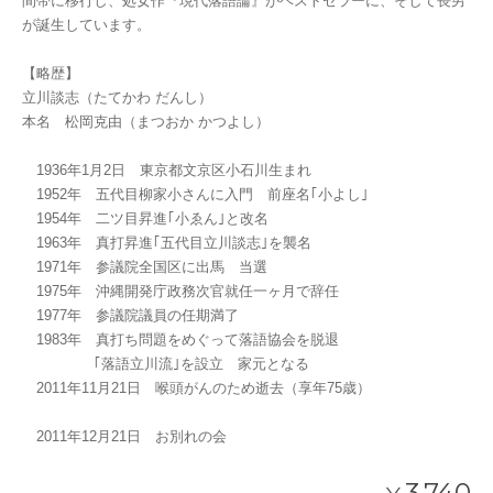
間帯に移行し、処女作『現代落語論』がベストセラーに、そして長男
が誕生しています。
【略歴】
立川談志（たてかわ だんし）
本名 松岡克由（まつおか かつよし）
1936年1月2日 東京都文京区小石川生まれ
1952年 五代目柳家小さんに入門 前座名｢小よし｣
1954年 二ツ目昇進｢小ゑん｣と改名
1963年 真打昇進｢五代目立川談志｣を襲名
1971年 参議院全国区に出馬 当選
1975年 沖縄開発庁政務次官就任一ヶ月で辞任
1977年 参議院議員の任期満了
1983年 真打ち問題をめぐって落語協会を脱退
｢落語立川流｣を設立 家元となる
2011年11月21日 喉頭がんのため逝去（享年75歳）
2011年12月21日 お別れの会
3,740