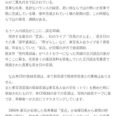
ルが二重丸付きで記されている。
見事な出来、良好なバランスの録音。若い頃ならではの勢いが見事で
既に完成している噺、後年完成されていく噺の初期の型。この時期な
らではの発見・感銘がある。
もう一人の談志がここに…談志30歳。
現存する最古の『芝浜』、幻のライブ『目黒のさんま』、若き日の
十八番『源平盛衰記』『野ざらし』など、東宝名人会ライブ全７席収
録。司会をしていた『笑点』が日曜の夕方で放送開始、
処女作『現代落語論』がベストセラーになった30歳の立川談志の姿が
今ここに蘇る。生前多くの落語資料を収集していた立川談志宅書斎で
発掘された貴重な若き日の音源。
なお本CDの収録音源は、全て初音源で既発売音源との重複はありま
せん。
また東宝演芸場の収録音源は東宝名人会の主任（トリ）を務めた時に
収録されたもので、本CD収録の全ての音源は、当時の録音テープに基
づき、草柳俊一が入念にリマスタリングしています。
1966年-家元が企画した長寿番組『笑点』が金曜日夜から昼間の時