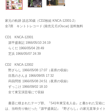
家元の軌跡 談志30歳（CD2枚組 KNCA-12001-2）
全7席 キントトレコード (発売元:EzOscar) 送料無料
CD1 KNCA-12001
源平盛衰記 1966/05/10 24:19
らくだ 1966/05/04 28:49
芝浜 1966/05/07 24:39
CD2 KNCA-12002
野ざらし 1966/05/08 17:07（昼席の収録）
目黒のさんま 1966/09/05 17:32
蒟蒻問答 1966/05/08 24:51（夜席の収録）
ずっこけ 1966/09/02 18:10
全て東宝演芸場にて収録
書斎に積まれたテープ群。『S41年東宝名人会』と書かれた宝箱に
は、当時売り物だった『源平盛衰記』『野ざらし』の家元直筆タイト