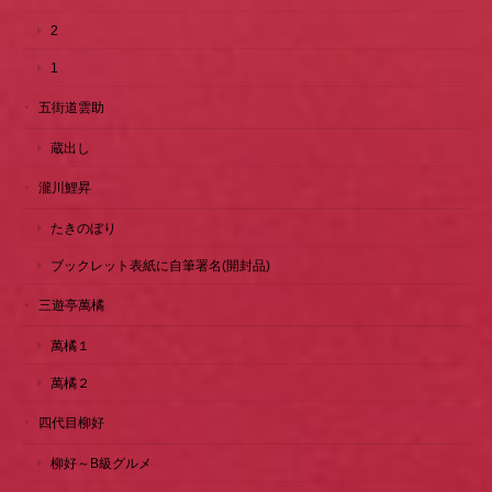
2
1
五街道雲助
蔵出し
瀧川鯉昇
たきのぼり
ブックレット表紙に自筆署名(開封品)
三遊亭萬橘
萬橘１
萬橘２
四代目柳好
柳好～B級グルメ