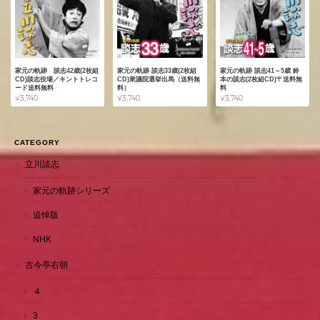
家元の軌跡 談志42歳(2枚組
家元の軌跡 談志33歳(2枚組
家元の軌跡 談志41～5歳 鈴
CD)談志役場／キントトレコ
CD)衆議院選挙出馬（送料無
本の談志(2枚組CD)〒送料無
ード送料無料
料）
料
¥3,740
¥3,740
¥3,740
CATEGORY
立川談志
家元の軌跡シリーズ
追悼版
NHK
古今亭右朝
４
3